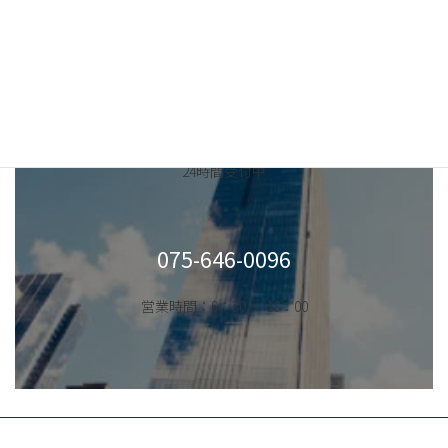
ご相談はこちらから
カ
ラ
WEBはこちら
ム
リ
24時間受付中
ン
ク
カ
ラ
075-646-0096
ム
リ
営業時間：9：30 ～ 18：00
ン
ク