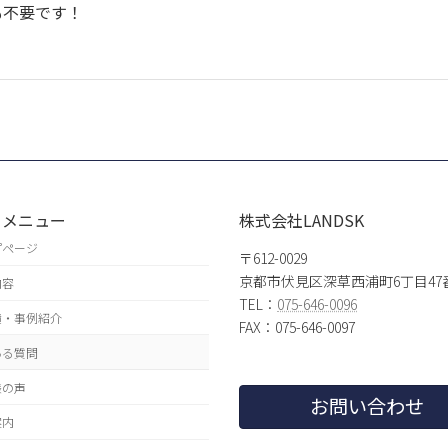
も不要です！
トメニュー
株式会社LANDSK
プページ
〒612-0029
京都市伏見区深草西浦町6丁目47
内容
TEL：
075-646-0096
績・事例紹介
FAX：075-646-0097
ある質問
様の声
お問い合わせ
案内