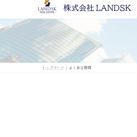
コ
ナ
ン
ビ
テ
ゲ
ン
ー
ツ
シ
へ
ョ
ス
ン
キ
に
ッ
移
トップページ
よくある質問
プ
動