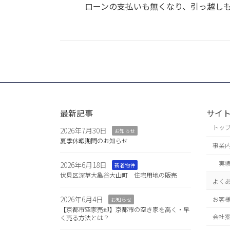
ローンの支払いも無くなり、引っ越し
最新記事
サイ
トッ
2026年7月30日
お知らせ
夏季休暇期間のお知らせ
事業
実
2026年6月18日
新着物件
伏見区深草大亀谷大山町 住宅用地の販売
よく
2026年6月4日
お客
お知らせ
【京都市空家売却】京都市の空き家を高く・早
会社
く売る方法とは？