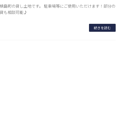
槙島町の貸し土地です。 駐車場等にご使用いただけます！部分の
貸も相談可能♪
続きを読む