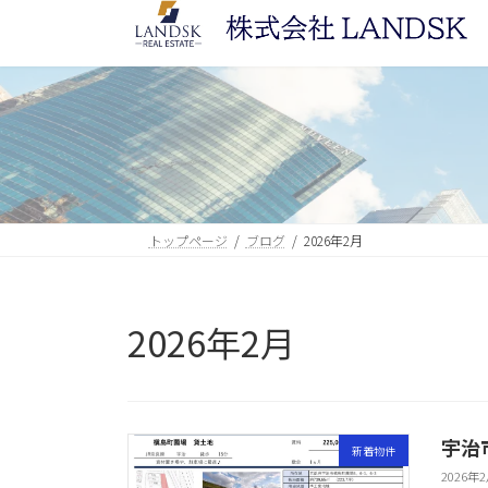
コ
ナ
ン
ビ
テ
ゲ
ン
ー
ツ
シ
へ
ョ
ス
ン
キ
に
ッ
移
トップページ
ブログ
2026年2月
プ
動
2026年2月
宇治
新着物件
2026年