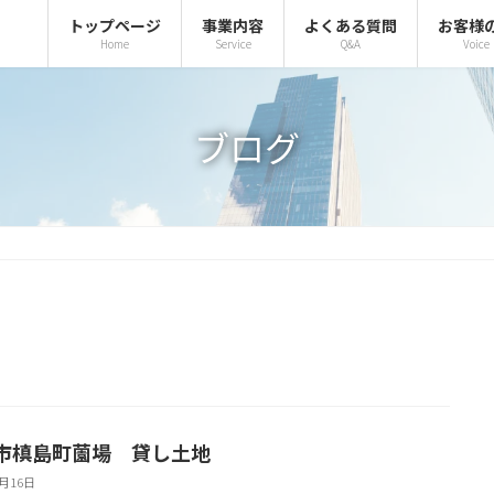
トップページ
事業内容
よくある質問
お客様
Home
Service
Q&A
Voice
ブログ
市槙島町薗場 貸し土地
2月16日