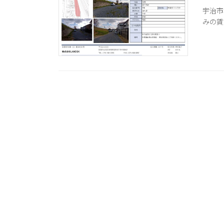
宇治市
みの賃