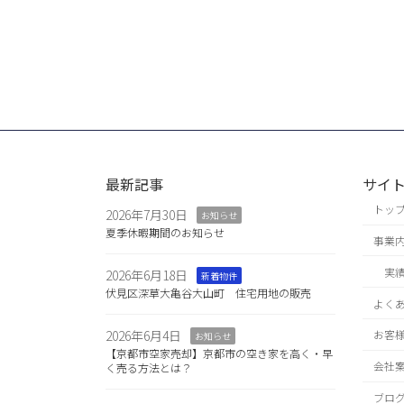
最新記事
サイ
トッ
2026年7月30日
お知らせ
夏季休暇期間のお知らせ
事業
実
2026年6月18日
新着物件
伏見区深草大亀谷大山町 住宅用地の販売
よく
2026年6月4日
お客
お知らせ
【京都市空家売却】京都市の空き家を高く・早
会社
く売る方法とは？
ブロ