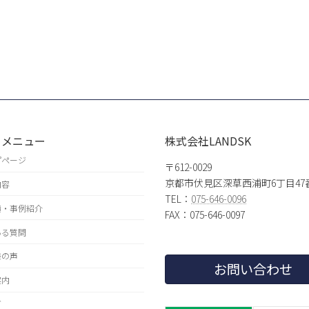
トメニュー
株式会社LANDSK
プページ
〒612-0029
京都市伏見区深草西浦町6丁目47
内容
TEL：
075-646-0096
績・事例紹介
FAX：075-646-0097
ある質問
様の声
お問い合わせ
案内
グ