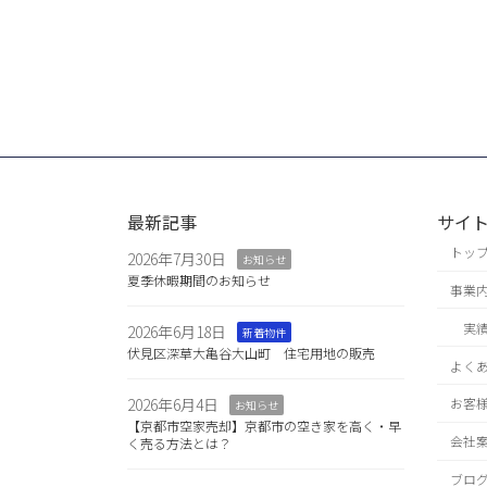
最新記事
サイ
トッ
2026年7月30日
お知らせ
夏季休暇期間のお知らせ
事業
実
2026年6月18日
新着物件
伏見区深草大亀谷大山町 住宅用地の販売
よく
2026年6月4日
お客
お知らせ
【京都市空家売却】京都市の空き家を高く・早
会社
く売る方法とは？
ブロ