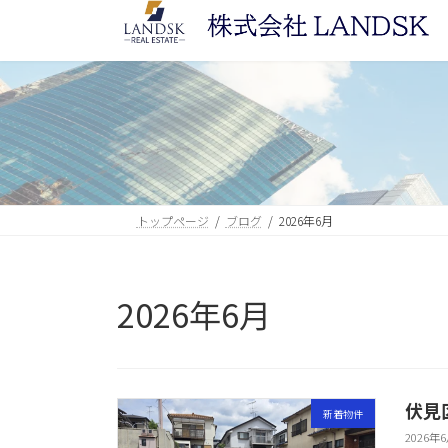
コ
ナ
ン
ビ
テ
ゲ
ン
ー
ツ
シ
へ
ョ
ス
ン
キ
に
ッ
移
トップページ
ブログ
2026年6月
プ
動
2026年6月
伏見
新着物件
2026年