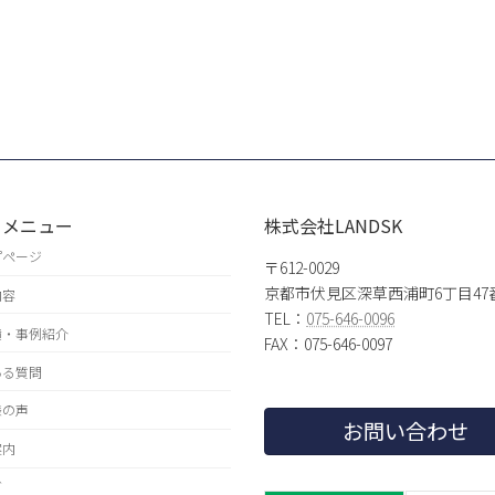
トメニュー
株式会社LANDSK
プページ
〒612-0029
京都市伏見区深草西浦町6丁目47
内容
TEL：
075-646-0096
績・事例紹介
FAX：075-646-0097
ある質問
様の声
お問い合わせ
案内
グ