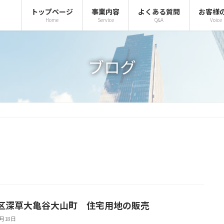
トップページ
事業内容
よくある質問
お客様
Home
Service
Q&A
Voice
ブログ
区深草大亀谷大山町 住宅用地の販売
6月18日