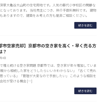
深草大亀谷大山町の住宅用地です。人気の藤代小学校区の閑静な
となっております。 当社売主につき、仲介手数料無料です。 建物
もありますので、建築をお考えの方も是非ご相談ください。
続きを読む
都市空家売却】京都市の空き家を高く・早く売る方
は？
6月4日
で増え続ける空き家問題 京都市では、空き家が年々増加していま
「親から相続した家をどうしたらいいかわからない」「古くて売れ
思っている」「管理が大変なので手放したい」 このような相談を
会社が受ける機会 […]
続きを読む