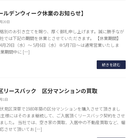
ールデンウィーク休業のお知らせ】
4月20日
格別のお引き立てを賜り、厚く御礼申し上げます。誠に勝手なが
社では下記の期間を休業とさせていただきます。 【休業期間】
6年4月29日（水）～ 5月6日（水）※5月7日～は通常営業いたしま
業期間中に […]
続きを読む
区リースバック 区分マンションの買取
4月1日
伏見区深草で1980年築の区分マンションを購入させて頂きまし
売主様にはそのまま継続して、ご入居頂くリースバック契約をさせ
ました。 当社では、空き家の買取、入居中の不動産買取など、幅
応させて頂いてお […]