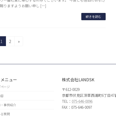
り一層社業に専心する所存でございます。 今後とも倍旧のお引き
賜りますようお願い申し […]
続きを読む
固
固
1
2
»
定
定
ペ
ペ
ー
ー
ジ
ジ
トメニュー
株式会社LANDSK
プページ
〒612-0029
京都市伏見区深草西浦町6丁目47
内容
TEL：
075-646-0096
績・事例紹介
FAX：075-646-0097
ある質問