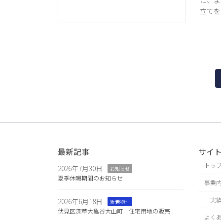
に、よ
立てを
投
稿
の
ペ
ー
最新記事
サイ
トッ
2026年7月30日
ジ
お知らせ
夏季休暇期間のお知らせ
事業
送
実
2026年6月18日
新着物件
り
伏見区深草大亀谷大山町 住宅用地の販売
よく