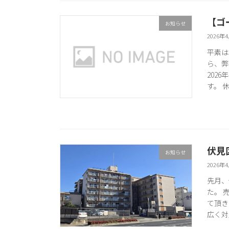
【ゴ
お知らせ
2026年
平素は
ら、弊
202
す。 休
伏見
お知らせ
2026年
先月、
た。 
て頂き
広く対