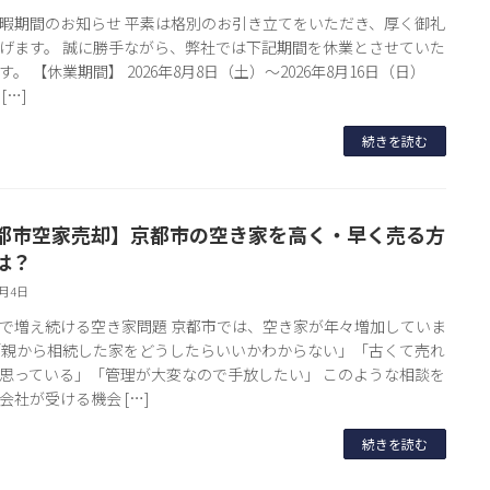
暇期間のお知らせ 平素は格別のお引き立てをいただき、厚く御礼
げます。 誠に勝手ながら、弊社では下記期間を休業とさせていた
す。 【休業期間】 2026年8月8日（土）～2026年8月16日（日）
[…]
続きを読む
都市空家売却】京都市の空き家を高く・早く売る方
は？
6月4日
で増え続ける空き家問題 京都市では、空き家が年々増加していま
「親から相続した家をどうしたらいいかわからない」「古くて売れ
思っている」「管理が大変なので手放したい」 このような相談を
会社が受ける機会 […]
続きを読む