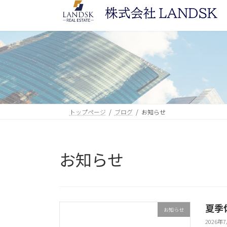
コ
ナ
ン
ビ
テ
ゲ
ン
ー
ツ
シ
へ
ョ
ス
ン
キ
に
ッ
移
トップページ
ブログ
お知らせ
プ
動
お知らせ
夏季
お知らせ
2026年