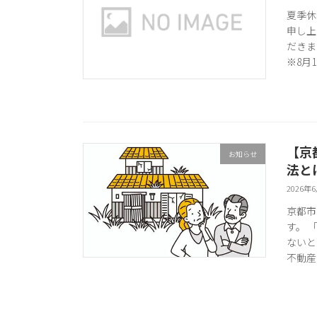
夏季休
申し上
だきま
※8月1 
【京
お知らせ
法と
2026年
京都市
す。 
ないと
不動産