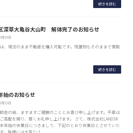
続きを読む
区深草大亀谷大山町 解体完了のお知らせ
12月29日
は、現況のまま不動産を購入可能です。残置物もそのままで買取
続きを読む
年始のお知らせ
12月25日
師走の候、ますますご健勝のこととお喜び申し上げます。平素は
ご高配を賜り、厚くお礼申し上げます。 さて、株式会社LANDSK
末年始の休業日につきまして、下記のとおり休業日とさせていた
す。皆様には大変 […]