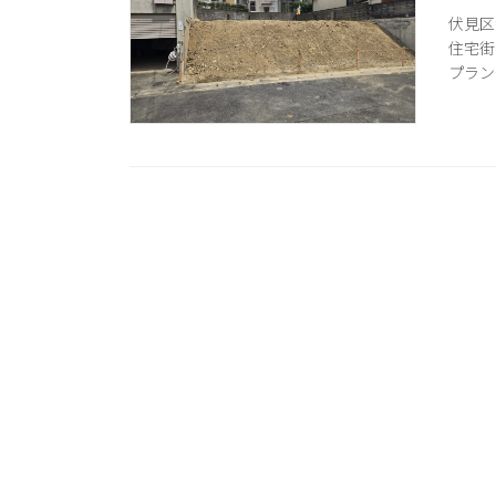
伏見区
住宅街
プラン