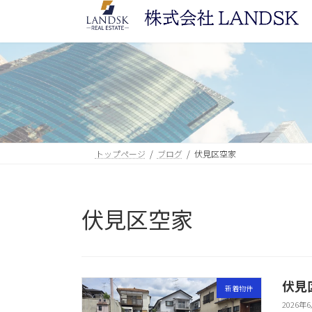
コ
ナ
ン
ビ
テ
ゲ
ン
ー
ツ
シ
へ
ョ
ス
ン
キ
に
ッ
移
トップページ
ブログ
伏見区空家
プ
動
伏見区空家
伏見
新着物件
2026年