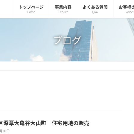
トップページ
事業内容
よくある質問
お客様
Home
Service
Q&A
Voice
ブログ
区深草大亀谷大山町 住宅用地の販売
6月18日