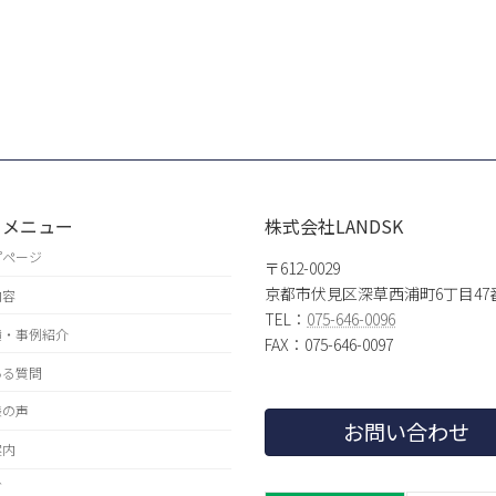
トメニュー
株式会社LANDSK
プページ
〒612-0029
京都市伏見区深草西浦町6丁目47
内容
TEL：
075-646-0096
績・事例紹介
FAX：075-646-0097
ある質問
様の声
お問い合わせ
案内
グ