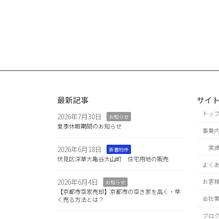
最新記事
サイ
トッ
2026年7月30日
お知らせ
夏季休暇期間のお知らせ
事業
実
2026年6月18日
新着物件
伏見区深草大亀谷大山町 住宅用地の販売
よく
2026年6月4日
お客
お知らせ
【京都市空家売却】京都市の空き家を高く・早
会社
く売る方法とは？
ブロ